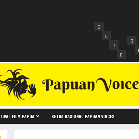
Festival
Film
Film
Fes
Papua
Festival
Kompetisi
Fil
Papua
Film
10
Pap
I
Dokumente
Terbaik
II
2017
2017
Kompeti
201
Film
Dokume
TIVAL FILM PAPUA
KETUA NASIONAL PAPUAN VOICES