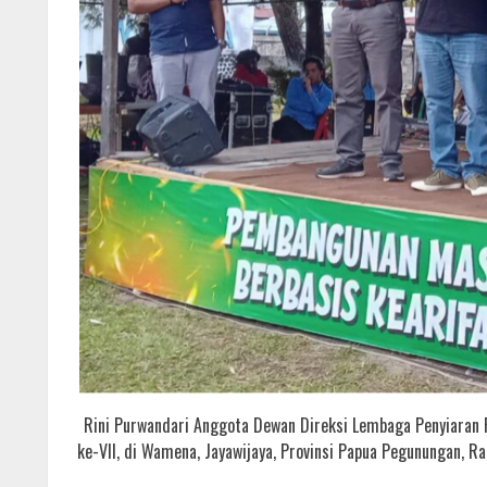
Rini Purwandari Anggota Dewan Direksi Lembaga Penyiaran 
ke-VII, di Wamena, Jayawijaya, Provinsi Papua Pegunungan, R