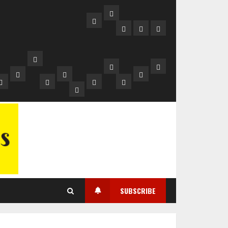
Tentang
Beranda
Kami
Sejarah
Story
Background
Papuan
Map
Voices
FESTIVAL
tival
FESTIVAL
Ketua
FILM
Festival
Kitorang
FESTIVAL
m
FILM
Nasional
Kitorang
Kitorang
Kitorang
Kompetisi
PAPUA
Film
Nonton
FILM
Cara
ua
PAPUA
Papuan
Kompetisi
Kompetisi
Belajar
Film
IV
r
Papua
dan
PAPUA
Nonton
V
Voices
Film
Film
Bersama
Dokumenter
2021
III
Diskusi
KE-
si
Online
8
2022
Dokumenter
Dokumenter
di
FFP
2019
di
VII
Festival
FFP
FFP
FFP
V
FFP
2024
nter
Film
II
IV
IV
2022
IV
Papua
2018
IV
2021
SUBSCRIBE